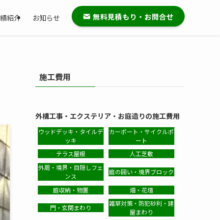
無料見積もり・お問合せ
績紹介
お知らせ
施工費用
外構工事・エクステリア・お庭造りの施工費用
ウッドデッキ・タイルデ
カーポート・サイクルポ
ッキ
ート
テラス屋根
人工芝敷
外周・境界・目隠しフェ
庭の囲い・境界ブロック
ンス
庭収納・物置
畑・花壇
雑草対策・防犯砂利・建
門・玄関まわり
屋まわり