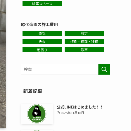
駐車スペース
緑化造園の施工費用
伐採
剪定
抜根
植樹・植栽・移植
芝張り
除草
新着記事
公式LINEはじめました！！
2025年11月18日