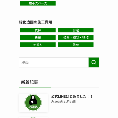
駐車スペース
緑化造園の施工費用
伐採
剪定
抜根
植樹・植栽・移植
芝張り
除草
新着記事
公式LINEはじめました！！
2025年11月18日