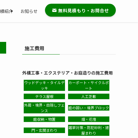
無料見積もり・お問合せ
績紹介
お知らせ
施工費用
外構工事・エクステリア・お庭造りの施工費用
ウッドデッキ・タイルデ
カーポート・サイクルポ
ッキ
ート
テラス屋根
人工芝敷
外周・境界・目隠しフェ
庭の囲い・境界ブロック
ンス
庭収納・物置
畑・花壇
雑草対策・防犯砂利・建
門・玄関まわり
屋まわり