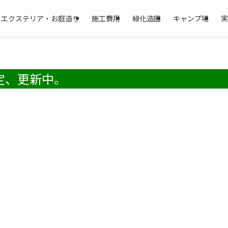
・エクステリア・お庭造り
施工費用
緑化造園
キャンプ場
実
定、更新中。